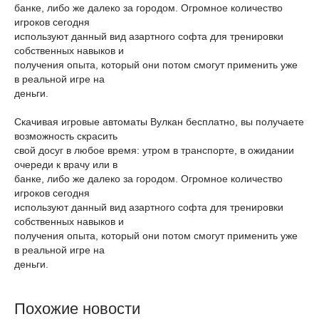
банке, либо же далеко за городом. Огромное количество
игроков сегодня
используют данный вид азартного софта для тренировки
собственных навыков и
получения опыта, который они потом смогут применить уже
в реальной игре на
деньги.
Скачивая игровые автоматы Вулкан бесплатно, вы получаете
возможность скрасить
свой досуг в любое время: утром в транспорте, в ожидании
очереди к врачу или в
банке, либо же далеко за городом. Огромное количество
игроков сегодня
используют данный вид азартного софта для тренировки
собственных навыков и
получения опыта, который они потом смогут применить уже
в реальной игре на
деньги.
Похожие новости