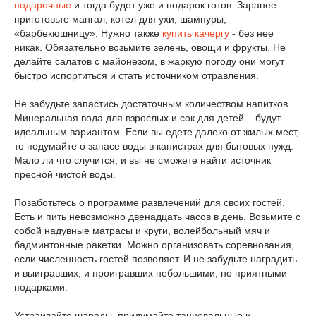
подарочные
и тогда будет уже и подарок готов. Заранее
приготовьте мангал, котел для ухи, шампуры,
«барбекюшницу». Нужно также
купить качергу
- без нее
никак. Обязательно возьмите зелень, овощи и фрукты. Не
делайте салатов с майонезом, в жаркую погоду они могут
быстро испортиться и стать источником отравления.
Не забудьте запастись достаточным количеством напитков.
Минеральная вода для взрослых и сок для детей – будут
идеальным вариантом. Если вы едете далеко от жилых мест,
то подумайте о запасе воды в канистрах для бытовых нужд.
Мало ли что случится, и вы не сможете найти источник
пресной чистой воды.
Позаботьтесь о программе развлечений для своих гостей.
Есть и пить невозможно двенадцать часов в день. Возьмите с
собой надувные матрасы и круги, волейбольный мяч и
бадминтонные ракетки. Можно организовать соревнования,
если численность гостей позволяет. И не забудьте наградить
и выигравших, и проигравших небольшими, но приятными
подарками.
Устраивайте шарады, придумайте танцевальные и