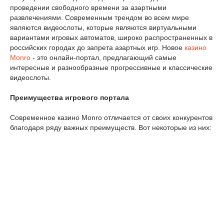
проведении свободного времени за азартными
развлечениями. Современным трендом во всем мире
являются видеослоты, которые являются виртуальными
вариантами игровых автоматов, широко распространенных в
российских городах до запрета азартных игр. Новое
казино
Monro
- это онлайн-портал, предлагающий самые
интересные и разнообразные прогрессивные и классические
видеослоты.
Преимущества игрового портала
Современное казино Monro отличается от своих конкурентов
благодаря ряду важных преимуществ. Вот некоторые из них: