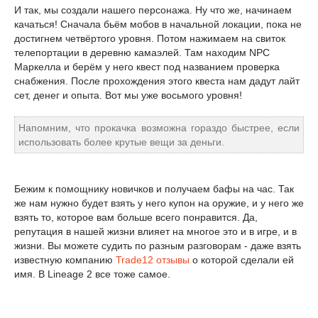
И так, мы создали нашего персонажа. Ну что же, начинаем
качаться! Сначала бьём мобов в начальной локации, пока не
достигнем четвёртого уровня. Потом нажимаем на свиток
телепортации в деревню камаэлей. Там находим NPC
Маркелла и берём у него квест под названием проверка
снабжения. После прохождения этого квеста нам дадут лайт
сет, денег и опыта. Вот мы уже восьмого уровня!
Напомним, что прокачка возможна гораздо быстрее, если
использовать более крутые вещи за деньги.
Бежим к помощнику новичков и получаем бафы на час. Так
же нам нужно будет взять у него купон на оружие, и у него же
взять то, которое вам больше всего понравится. Да,
репутация в нашей жизни влияет на многое это и в игре, и в
жизни. Вы можете судить по разным разговорам - даже взять
известную компанию
Trade12 отзывы
о которой сделали ей
имя. В Lineage 2 все тоже самое.