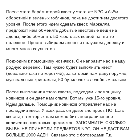
После этого берём второй квест у этого же NPC и бьём
оборотней и зелёных гоблинов, пока не достигнем десятого
уровня. После этого идём сдавать квест. Маркелла
предложит нам обменять добытые квестовые вещи на
адены, либо обменять 50 квестовых вещей на что-то
полезное. Просто выбираем адены и получаем денежку и
много-много соулшотов.
Подходим к помощнику новичков. Он направит нас в нашу
родную деревню. Там нужно будет выполнить квест
(довольно-таки не короткий), за который нам дадут оружие,
музыкальные кристаллы, 50 бутылочек с лечебным зельем.
После выполнения этого квеста, подходим к помощнику
новичков и он даёт нам опыта! Вот мы уже 15-го уровня.
Идём дальше. Помощник новичков отправляет нас на
последний квест. У всех расс он довольно прост, НО! Есть
квесты, на которых нам можно бить неограниченное
количество квестовых предметов. ЗАПОМНИТЕ: СКОЛЬКО
БЫ ВЫ НЕ ПРИНЕСЛИ ПРЕДМЕТОВ NPC, ОН НЕ ДАСТ ВАМ
БОЛЬШЕ 1000 АДЕН! Связано это с ботоводами.Т.к.