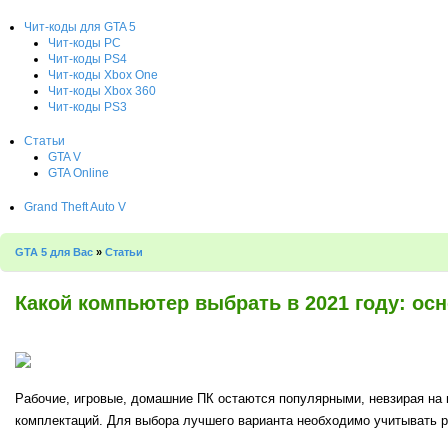
Чит-коды для GTA 5
Чит-коды PC
Чит-коды PS4
Чит-коды Xbox One
Чит-коды Xbox 360
Чит-коды PS3
Статьи
GTA V
GTA Online
Grand Theft Auto V
GTA 5 для Вас
»
Статьи
Какой компьютер выбрать в 2021 году: ос
Рабочие, игровые, домашние ПК остаются популярными, невзирая на
комплектаций. Для выбора лучшего варианта необходимо учитывать р