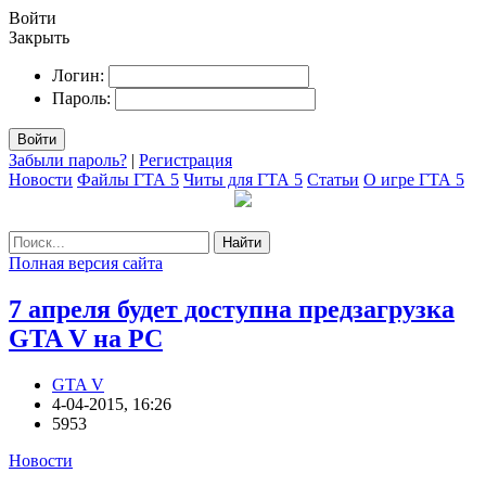
Войти
Закрыть
Логин:
Пароль:
Войти
Забыли пароль?
|
Регистрация
Новости
Файлы ГТА 5
Читы для ГТА 5
Статьи
О игре ГТА 5
Найти
Полная версия сайта
7 апреля будет доступна предзагрузка
GTA V на PC
GTA V
4-04-2015, 16:26
5953
Новости