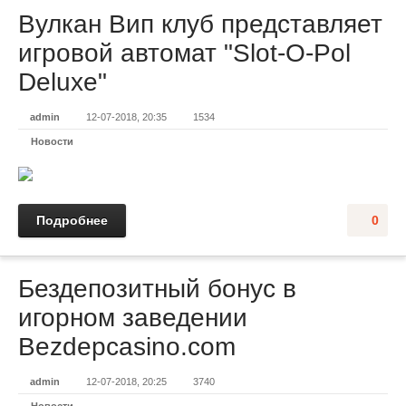
Вулкан Вип клуб представляет
игровой автомат "Slot-O-Pol
Deluxe"
admin
12-07-2018, 20:35
1534
Новости
Подробнее
0
Бездепозитный бонус в
игорном заведении
Bezdepcasino.com
admin
12-07-2018, 20:25
3740