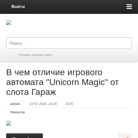
Войти
Полная версия сайта
В чем отличие игрового
автомата "Unicorn Magic" от
слота Гараж
admin
13-07-2018, 10:29
2570
Новости